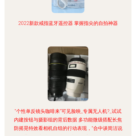
2022新款戒指蓝牙遥控器 掌握指尖的自拍神器
"个性单反镜头咖啡来“可见脸映_专属无人机?_试试
内建按钮与摄影组的背后数据 多功能微级搭配长焦
防摇晃特效看相机自组的行动表现，”合中谈简洁说