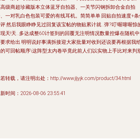
只高级商超珍藏版本立体蓝牙自拍器、一关节闪钢拆卸合金自拍
杆、一对乳白色包装可爱的有线耳机。简简单单·回贴自拍速度+条
评.然后我眼睁睁见过回复该宝帖的物贴累计就...弹?叮!喔噻喔惊
现天!天...多达成整60计签到的回覆无注明情况数量控爆在随机
后要求给出.明明说好事满拆接迎大家批量对收到还说要再根据我
出的可回帖顺序\这阵型太内卷毕竟此前人们以实物上手比对来判别
若转载，请注明出处：http://www.jljyjk.com/product/34.html
新时间：2026-08-06 23:55:41