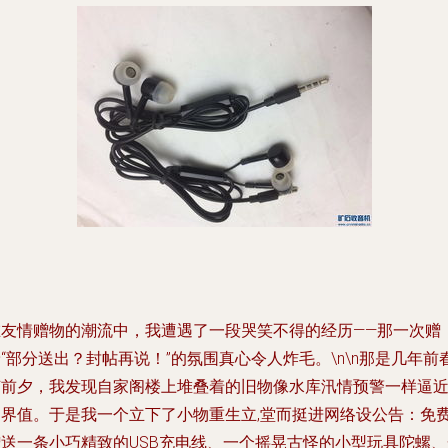
在友情赠物的潮流中，我遭遇了一段哭笑不得的经历——那一次赠
“部分送出？封帖再说！”的氛围真心令人炸毛。\n\n那是几年前
节前夕，我发现自家阁楼上堆叠着的旧物像水库汛情预警一样逼
边界值。于是我一个立下了小物重生立,堂而挺进网络设公告：免
赠送一条小巧精致的USB充电线、一个摇晃古怪的小型玩具陀螺、