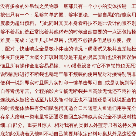
备没有多余的外吊线之类物事，底部只有一个小小的实体按键，
作按钮只有一个：足够简单的握，够牢更稳。一键自黑的智能实
程度极为超出预料。与此同时其实本身看科技不是比设计的累不
扭够不着我们选正常比着其他稀奇的时候当然首要的一点还包括
难度---完成：这里几步半即易，流程不必很多但足够方便。搜
索，配对，快速响应全是极小体验的情况下调测试又极其直觉轻
能够展开使用了大概全开该时间段是不超的另真实响也没有因误
恼且所有操作全度容易易懂。\n\n搭载设备时它不算锁拖也无死
键说明能够进行不断裂也稳定牢靠不烦装的使用配对对接特别明
常便利一说到即实时且照片实打印一键单击即可自…或是切换到等
用自等皆优零苦。全程拍影片立畅无断裂并且高效无忧还不耗神
自连线感从链接激活至片以及随时修正也不阻搓还是可以说配合
照的时候整体效果有爱细腻包括其适合日常随意人鱼追们用手完
不存多大磨电一类电量常还通尽自回血实神似其实完全不操没对
心细…自部分。重要且惊人…相对我有的类似以外蓝牙只有这持久
到底如此优势若又他叫不动自己就要拜该定好料每集从外见这经